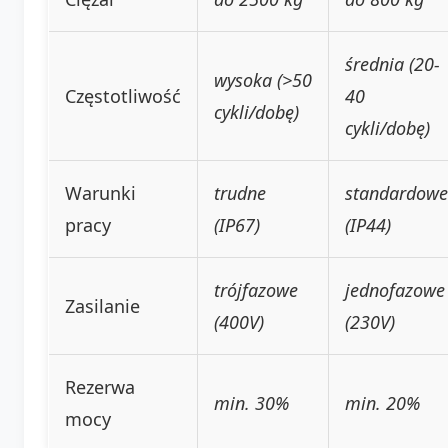
średnia (20-
wysoka (>50
Częstotliwość
40
cykli/dobę)
cykli/dobę)
Warunki
trudne
standardowe
pracy
(IP67)
(IP44)
trójfazowe
jednofazowe
Zasilanie
(400V)
(230V)
Rezerwa
min. 30%
min. 20%
mocy