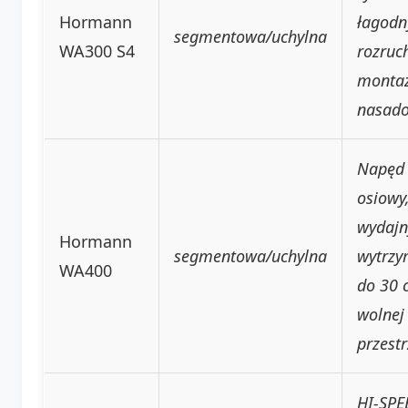
Hormann
łagodn
segmentowa/uchylna
WA300 S4
rozruc
monta
nasad
Napęd
osiowy
wydajn
Hormann
segmentowa/uchylna
wytrzy
WA400
do 30 
wolnej
przestr
HI-SPE