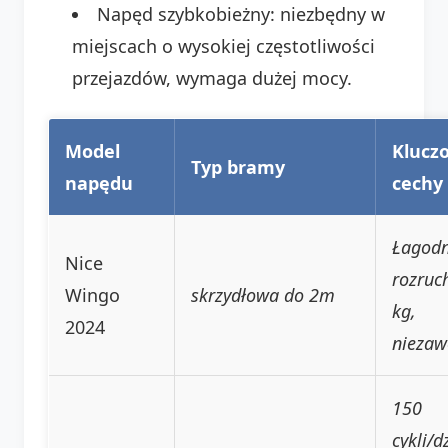
Napęd szybkobieżny: niezbędny w
miejscach o wysokiej częstotliwości
przejazdów, wymaga dużej mocy.
Model
Klucz
Typ bramy
napędu
cechy
Łagod
Nice
rozruc
Wingo
skrzydłowa do 2m
kg,
2024
niezaw
150
cykli/d