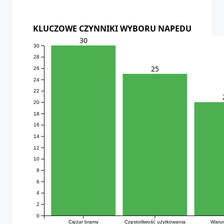
KLUCZOWE CZYNNIKI WYBORU NAPEDU
30
30
28
25
26
24
22
20
18
16
14
12
10
8
6
4
2
0
Ciężar bramy
Częstotliwość użytkowania
Warun