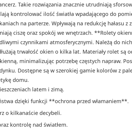
cerz. Takie rozwiązania znacznie utrudniają sforso
lają kontrolować ilość światła wpadającego do pomie
niach na parterze. Wpływają na redukcję hałasu z z
wniają ciszę oraz spokój we wnętrzach. **Rolety okie
dliwymi czynnikami atmosferycznymi. Należą do nich s
żają trwałość okien o kilka lat. Materiały rolet są 
okienną, minimalizując potrzebę częstych napraw. Pos
ynku. Dostępne są w szerokiej gamie kolorów z palet
etykę domu.
eszczeniach latem i zimą.
ństwa dzięki funkcji **ochrona przed włamaniem**.
z o kilkanaście decybeli.
raz kontrolę nad światłem.