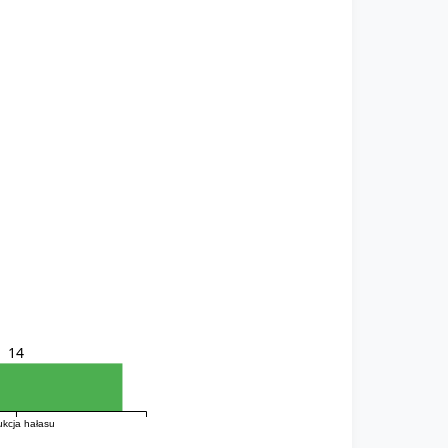
14
kcja hałasu