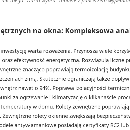
 ulicznego. Warto wybrać modele z pancerzem wypełnio
wnętrznych na okna: Kompleksowa anal
 inwestycję wartą rozważenia. Przynoszą wiele korz
 oraz efektywność energetyczną. Rozwiązują liczne 
ewnętrzne znacząco poprawiają termoizolację budynku
szczeniach zimą. Skutecznie ograniczają także dopływ
wnętrz nawet o 94%. Poprawa izolacyjności termiczn
nki za ogrzewanie i klimatyzację o kilkanaście proce
ę temperatury w domu. Rolety zewnętrzne poprawiają
i. Zewnętrzne rolety okienne zwiększają bezpieczeńs
Modele antywłamaniowe posiadają certyfikaty RC2 lu