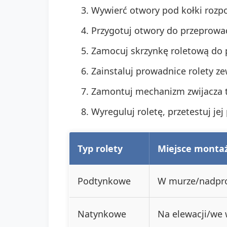
Wywierć otwory pod kołki rozp
Przygotuj otwory do przeprowad
Zamocuj skrzynkę roletową do 
Zainstaluj prowadnice rolety ze
Zamontuj mechanizm zwijacza t
Wyreguluj roletę, przetestuj je
Typ rolety
Miejsce monta
Podtynkowe
W murze/nadpr
Natynkowe
Na elewacji/we