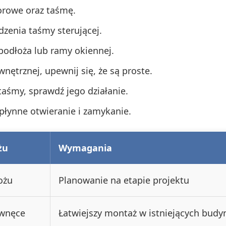
orowe oraz taśmę.
zenia taśmy sterującej.
podłoża lub ramy okiennej.
wnętrznej, upewnij się, że są proste.
aśmy, sprawdź jego działanie.
j płynne otwieranie i zamykanie.
żu
Wymagania
ożu
Planowanie na etapie projektu
 wnęce
Łatwiejszy montaż w istniejących bud