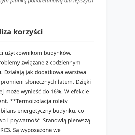
nym pianką poliuretanową dla lepszych
iza korzyści
yści użytkownikom budynków.
problemy związane z codziennym
. Działają jak dodatkowa warstwa
 promieni słonecznych latem. Dzięki
ej może wynieść do 16%. W efekcie
nt. **Termoizolacja rolety
 bilans energetyczny budynku, co
two i prywatność. Stanowią pierwszą
b RC3. Są wyposażone we