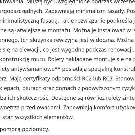
ktowania. Muszą być uwzględnione podczas wczesnej
ergooszczędnych. Zapewniają minimalizm fasady. Po
nimalistyczną fasadą. Takie rozwiązanie podkreśla 
ne są łatwiejsze w montażu. Można je instalować w i
iennego. Ich skrzynka rewizyjna jest widoczna. Można
e się na elewacji, co jest wygodne podczas renowacji
 konstrukcję muru. Rolety nakładane montuje się na 
olety antywłamaniowe** posiadają specjalną konstr
rz. Mają certyfikaty odporności RC2 lub RC3. Stano
sklepach, biurach oraz domach z podwyższonym ryzy
dza ich skuteczność. Dostępne są również rolety zint
 wnętrza przed owadami. Zapewniają komfort użytko
 stan wszystkich elementów.
 pomocą poziomicy.