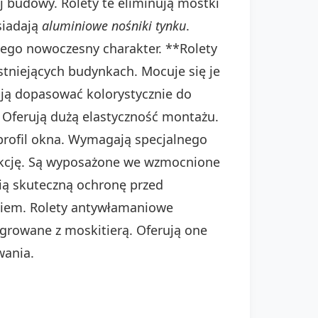
 budowy. Rolety te eliminują mostki
siadają
aluminiowe nośniki tynku
.
jego nowoczesny charakter. **Rolety
stniejących budynkach. Mocuje się je
 ją dopasować kolorystycznie do
. Oferują dużą elastyczność montażu.
profil okna. Wymagają specjalnego
ukcję. Są wyposażone we wzmocnione
wią skuteczną ochronę przed
kiem. Rolety antywłamaniowe
egrowane z moskitierą. Oferują one
wania.