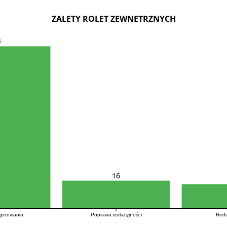
ZALETY ROLET ZEWNETRZNYCH
4
16
grzewania
Poprawa izolacyjności
Redu