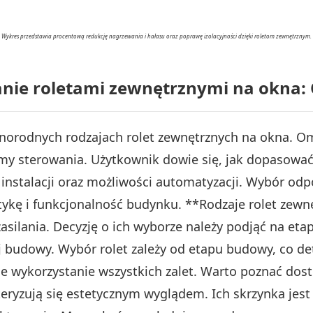
Wykres przedstawia procentową redukcję nagrzewania i hałasu oraz poprawę izolacyjności dzięki roletom zewnętrznym.
anie roletami zewnętrznymi na okna: 
żnorodnych rodzajach rolet zewnętrznych na okna. O
my sterowania. Użytkownik dowie się, jak dopasować
instalacji oraz możliwości automatyzacji. Wybór od
ykę i funkcjonalność budynku. **Rodzaje rolet zewnę
silania. Decyzję o ich wyborze należy podjąć na et
j budowy. Wybór rolet zależy od etapu budowy, co de
 wykorzystanie wszystkich zalet. Warto poznać dost
ryzują się estetycznym wyglądem. Ich skrzynka jes