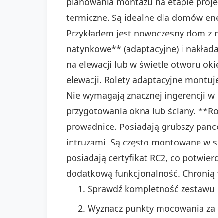
planowania montażu na etapie proje
termiczne. Są idealne dla domów en
Przykładem jest nowoczesny dom z mi
natynkowe** (adaptacyjne) i nakłada
na elewacji lub w świetle otworu ok
elewacji. Rolety adaptacyjne montuj
Nie wymagają znacznej ingerencji w
przygotowania okna lub ściany. **R
prowadnice. Posiadają grubszy pance
intruzami. Są często montowane w 
posiadają certyfikat RC2, co potwier
dodatkową funkcjonalność. Chronią
Sprawdź kompletność zestawu i
Wyznacz punkty mocowania za