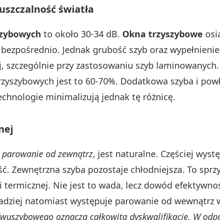
uszczalność światła
zybowych
to około 30-34 dB.
Okna trzyszybowe
osią
bezpośrednio. Jednak grubość szyb oraz wypełnieni
j, szczególnie przy zastosowaniu szyb laminowanych.
zyszybowych jest to 60-70%. Dodatkowa szyba i powł
chnologie minimalizują jednak tę różnicę.
nej
a
parowanie od zewnątrz
, jest naturalne. Częściej wys
. Zewnętrzna szyba pozostaje chłodniejsza. To sprzy
ji termicznej. Nie jest to wada, lecz dowód efektywno
adziej natomiast występuje parowanie od wewnątrz 
wuszybowego oznacza całkowitą dyskwalifikację. W odp