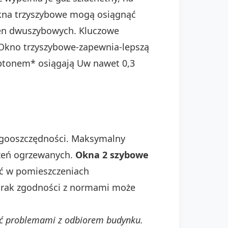
 Okna trzyszybowe mogą osiągnąć
ien dwuszybowych. Kluczowe
 Okno trzyszybowe-zapewnia-lepszą
ryptonem* osiągają Uw nawet 0,3
rgooszczędności. Maksymalny
czeń ogrzewanych.
Okna 2 szybowe
ać w pomieszczeniach
Brak zgodności z normami może
ć problemami z odbiorem budynku.