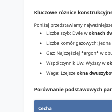
Kluczowe różnice konstrukcyjn
Poniżej przedstawiamy najważniejsz
Liczba szyb: Dwie w
oknach d
Liczba komór gazowych: Jedn
Gaz: Najczęściej *argon* w ob
Współczynnik Uw: Wyższy w
o
Waga: Lżejsze
okna dwuszyb
Porównanie podstawowych par
Cecha