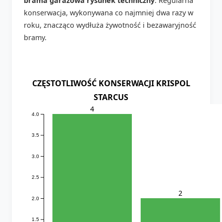
brama garażowa rysunek techniczny
. Regularna
konserwacja, wykonywana co najmniej dwa razy w
roku, znacząco wydłuża żywotność i bezawaryjność
bramy.
CZĘSTOTLIWOŚĆ KONSERWACJI KRISPOL
STARCUS
4
4.0
3.5
3.0
2.5
2
2.0
1.5