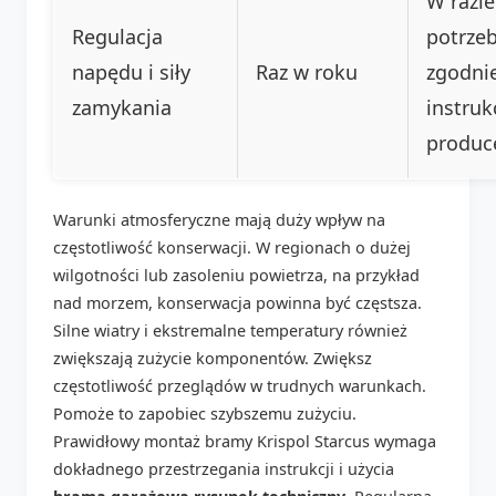
W razie
Regulacja
potrzeb
napędu i siły
Raz w roku
zgodnie
zamykania
instruk
produc
Warunki atmosferyczne mają duży wpływ na
częstotliwość konserwacji. W regionach o dużej
wilgotności lub zasoleniu powietrza, na przykład
nad morzem, konserwacja powinna być częstsza.
Silne wiatry i ekstremalne temperatury również
zwiększają zużycie komponentów. Zwiększ
częstotliwość przeglądów w trudnych warunkach.
Pomoże to zapobiec szybszemu zużyciu.
Prawidłowy montaż bramy Krispol Starcus wymaga
dokładnego przestrzegania instrukcji i użycia