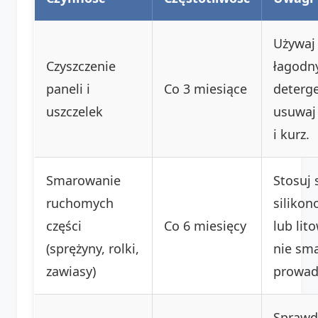
Używaj
Czyszczenie
łagodn
paneli i
Co 3 miesiące
deterg
uszczelek
usuwaj
i kurz.
Smarowanie
Stosuj
ruchomych
silikon
części
Co 6 miesięcy
lub lit
(sprężyny, rolki,
nie sma
zawiasy)
prowad
Sprawd