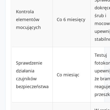
dokręc
Kontrola
śrub i
elementów
Co 6 miesięcy
mocow
mocujących
upewnij
stabiln
Testuj
Sprawdzenie
fotoko
działania
upewnij
Co miesiąc
czujników
że bra
bezpieczeństwa
reaguje
przeszk