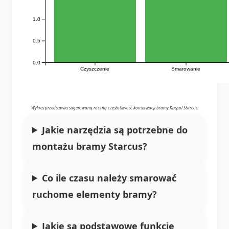
1.0
0.5
0.0
Czyszczenie
Smarowanie
Wykres przedstawia sugerowaną roczną częstotliwość konserwacji bramy Krispol Starcus.
Jakie narzędzia są potrzebne do
montażu bramy Starcus?
Co ile czasu należy smarować
ruchome elementy bramy?
Jakie są podstawowe funkcje