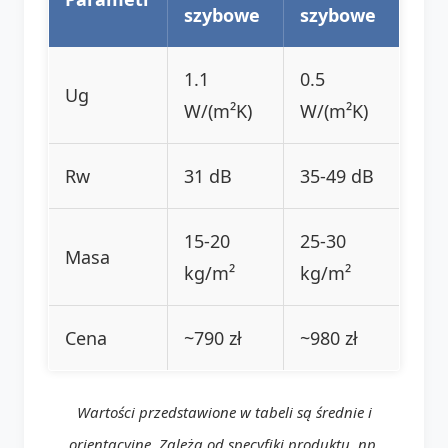
szybowe
szybowe
1.1
0.5
Ug
W/(m²K)
W/(m²K)
Rw
31 dB
35-49 dB
15-20
25-30
Masa
kg/m²
kg/m²
Cena
~790 zł
~980 zł
Wartości przedstawione w tabeli są średnie i
orientacyjne. Zależą od specyfiki produktu, np.