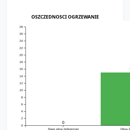
OSZCZEDNOSCI OGRZEWANIE
28
26
24
22
20
18
16
14
12
10
8
6
4
2
0
0
Stare okna (referencja)
Okna 2